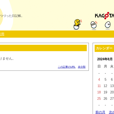
つづった日記帳。
者用
カレンダー
りません。
2024年8月
日
月
火
この記事のURL
未分類
-
-
-
4
5
6
11
12
13
18
19
20
25
26
27
-
-
-
前の月
次