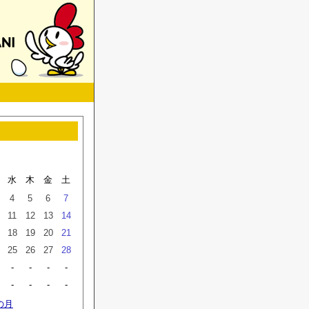
水
木
金
土
4
5
6
7
11
12
13
14
18
19
20
21
25
26
27
28
-
-
-
-
-
-
-
-
の月