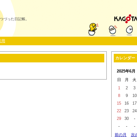
つづった日記帳。
者用
カレンダー
2025年6月
日
月
火
1
2
3
8
9
10
15
16
17
22
23
24
29
30
-
-
-
-
前の月
次