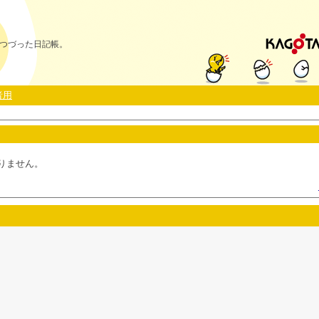
つづった日記帳。
者用
りません。