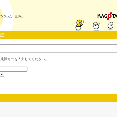
つづった日記帳。
者用
た削除キーを入力してください。