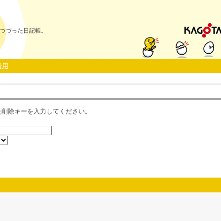
つづった日記帳。
者用
た削除キーを入力してください。