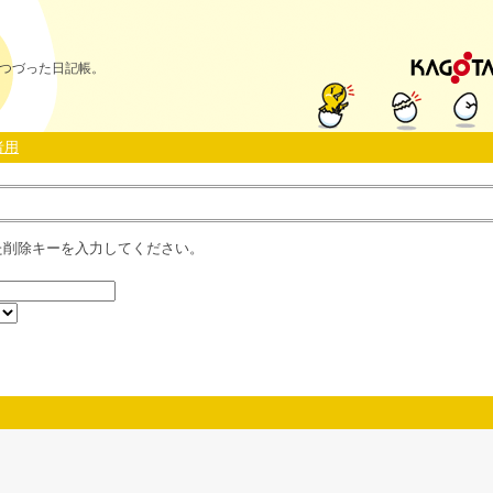
つづった日記帳。
者用
た削除キーを入力してください。