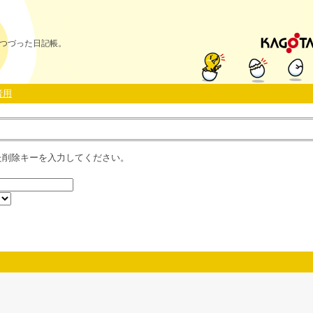
つづった日記帳。
者用
た削除キーを入力してください。