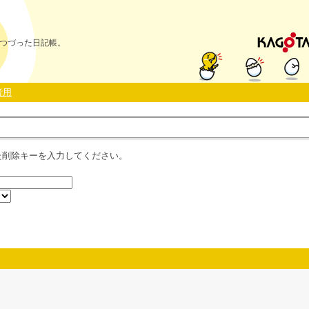
つづった日記帳。
者用
た削除キーを入力してください。