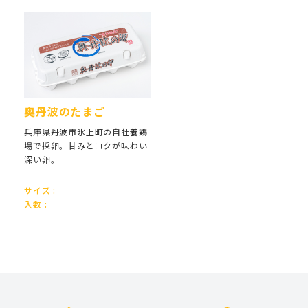
奥丹波のたまご
兵庫県丹波市氷上町の自社養鶏
場で採卵。甘みとコクが味わい
深い卵。
サイズ :
入数 :