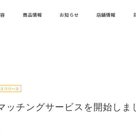
内容
商品情報
お知らせ
店舗情報
スリリース
代表挨拶・会社概要
電気事業
サステナビリティ
たまご事業
マッチングサービスを開始しま
る