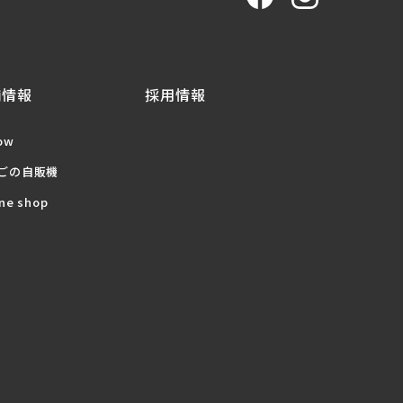
舗情報
採用情報
ow
ごの自販機
ne shop