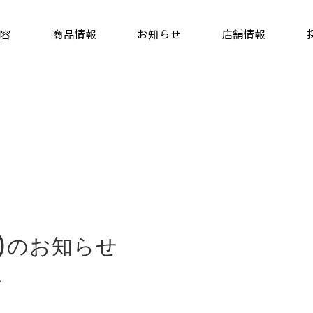
内容
商品情報
お知らせ
店舗情報
代表挨拶・会社概要
電気事業
サステナビリティ
たまご事業
目)のお知らせ
。